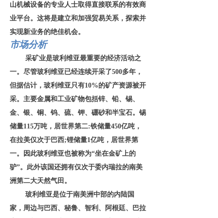
山机械设备的专业人士取得直接联系的有效商
业平台。这将是建立和加强贸易关系，探索并
实现新业务的绝佳机会。
市场
分析
采矿业是玻利维亚最重要的经济活动之
一。尽管玻利维亚已经连续开采了
500多年，
但据估计，玻利维亚只有10%的矿产资源被开
采。主要金属和工业矿物包括锌、铅、锡、
金、银、铜、钨、硫、钾、硼砂和半宝石。锡
储量115万吨，居世界第二:铁储量450亿吨，
在拉美仅次于巴西;锂储量1亿吨，居世界第
一。因此玻利维亚也被称为“坐在金矿上的
驴”。此外该国还拥有仅次于委内瑞拉的南美
洲第二大天然气田。
玻利维亚是位于南美洲中部的内陆国
家，周边与巴西、秘鲁、智利、阿根廷、巴拉