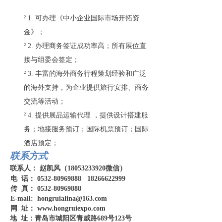
²
1.
可办理《中小企业国际市场开拓资
金》；
²
2.
办理商务签证成功率高；所有展位直
接与组委会签定；
²
3.
丰富的海外商务行程策划经验和广泛
的海外支持，为企业提供旅行安排、商务
交流等活动；
²
4.
提供展品运输代理
，提供设计搭建服
务；地接服务预订；国际机票预订；国际
酒店预定；
联系方式
联系人：
赵凯风
（
1
8053233920微信
）
电
话：
05
32
-
80969888
18266622999
传
真
：
05
3
2-
80969888
E-mail
: hongruialina@163.com
网
址：
www.hongrui
expo.com
地
址：青岛市城阳区
青威路
689号123号