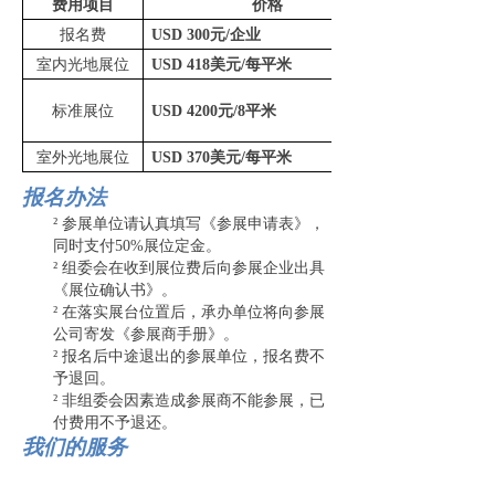
费用项目
价格
报名费
USD
300元
/企业
室内
光地展位
USD 418美
元
/每平米
标准展位
USD 420
0元
/8
平米
室外
光地展位
USD 370美
元
/每平米
报名办法
²
参展单位请认真填写《参展申请表》，
同时支付
50%展位定金。
²
组委会在收到展位费后向参展企业出具
《展位确认书》。
²
在落实展台位置后，承办单位将向参展
公司寄发《参展商手册》。
²
报名后中途退出的参展单位，报名费不
予退回。
²
非组委会因素造成参展商不能参展，已
付费用不予退还。
我们的服务